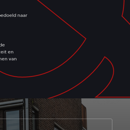
bedoeld naar
 de
teit en
emen van