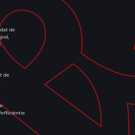
 dat de
jnd,
.
t de
.
de
efficiëntie