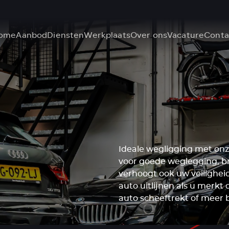
ome
Aanbod
Diensten
Werkplaats
Over ons
Vacature
Conta
Ideale wegligging met onze 
voor goede weglegging, b
verhoogt ook uw veilighei
auto uitlijnen als u merkt d
auto scheeftrekt of meer 