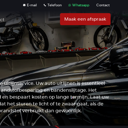
E-mail
Telefoon
Whatsapp
Contact
Maak een afspraak
ct
uitlijnservice. Uw auto uitlijnen is essentieel
randstofbesparing en bandenslijtage. Het
d en bespaart kosten op lange termijn. Laat uw
at het sturen te licht of te zwaar gaat, als de
brandstof verbruikt dan gewoonlijk.