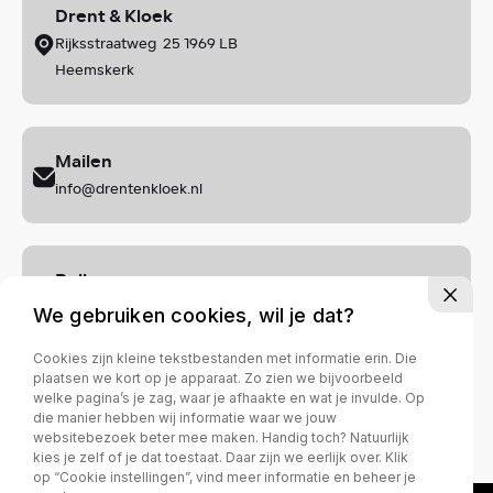
Drent & Kloek
Rijksstraatweg 25 1969 LB
Heemskerk
Mailen
info@drentenkloek.nl
Bellen
+ 31 (0)251 - 25 23 75
We gebruiken cookies, wil je dat?
Cookies zijn kleine tekstbestanden met informatie erin. Die
Privacy policy
plaatsen we kort op je apparaat. Zo zien we bijvoorbeeld
welke pagina’s je zag, waar je afhaakte en wat je invulde. Op
die manier hebben wij informatie waar we jouw
websitebezoek beter mee maken. Handig toch? Natuurlijk
kies je zelf of je dat toestaat. Daar zijn we eerlijk over. Klik
op “Cookie instellingen”, vind meer informatie en beheer je