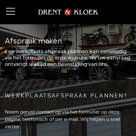
Afspraak maken
Een werkplaats afspraak plannen kan eenvoudig
via het formulier op onze website. Na uw aanvraag
ontvangt u altijd een bevestiging van ons.
WERKPLAATSAFSPRAAK PLANNEN?
Neem gerust contact op via het formulier op deze
pagina, telefonisch of per e-mail. Wij helpen u snel
verder.