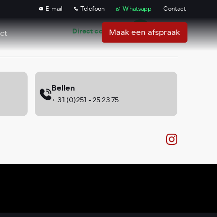
E-mail
Telefoon
Whatsapp
Contact
Direct contact:
Maak een afspraak
ct
Bellen
+ 31 (0)251 - 25 23 75