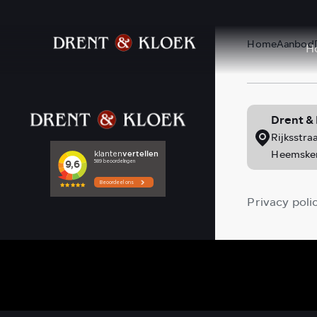
Home
Aanbod
H
Drent &
Rijksstra
Heemske
Privacy poli