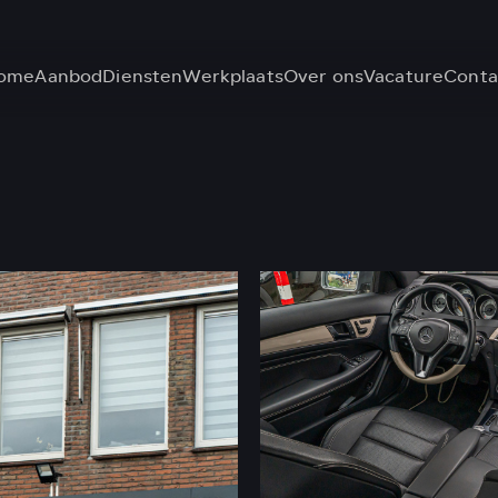
ome
Aanbod
Diensten
Werkplaats
Over ons
Vacature
Conta