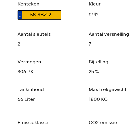
Kenteken
Kleur
grijs
58-SBZ-2
Aantal sleutels
Aantal versnellin
2
7
Vermogen
Bijtelling
306 PK
25 %
Tankinhoud
Max trekgewicht
66 Liter
1800 KG
Emissieklasse
CO2-emissie