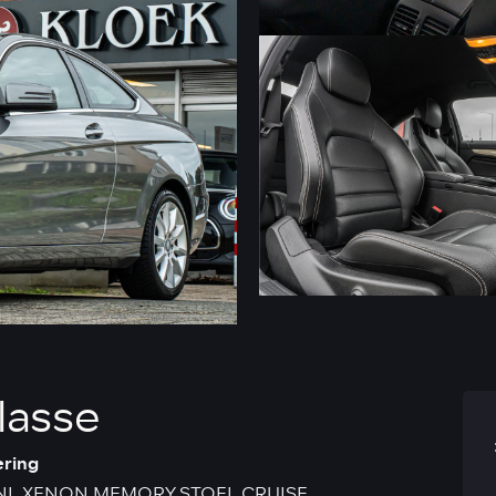
lasse
ering
NL XENON MEMORY STOEL CRUISE