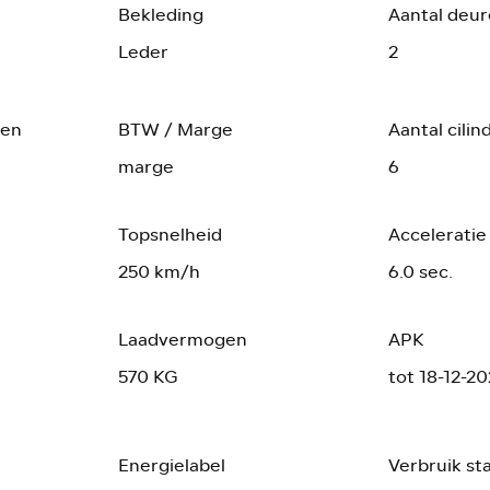
Bekleding
Aantal deu
Leder
2
gen
BTW / Marge
Aantal cilin
marge
6
Topsnelheid
Acceleratie
250 km/h
6.0 sec.
Laadvermogen
APK
570 KG
tot 18-12-2
Energielabel
Verbruik st