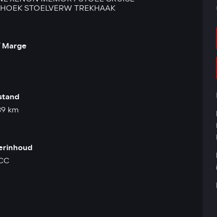
HOEK STOELVERW TREKHAAK
 Marge
stand
39 km
derinhoud
CC