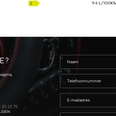
9.4 L/100K
E?
pagina,
- 25 23 75
IJDEN