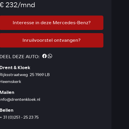
€ 232/mnd
Interesse in deze Mercedes-Benz?
Inruilvoorstel ontvangen?
DEEL DEZE AUTO:
Drent & Kloek
Rijksstraatweg 25 1969 LB
Heemskerk
Mailen
info@drentenkloek.nl
Bellen
+ 31 (0)251 - 25 23 75