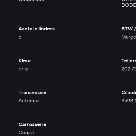
DODE
Aantal cilinders
BTW /
6
Marge
Kleur
Teller
grijs
202.7
Transmissie
Cilin
Automaat
3498 
Carrosserie
Coupé