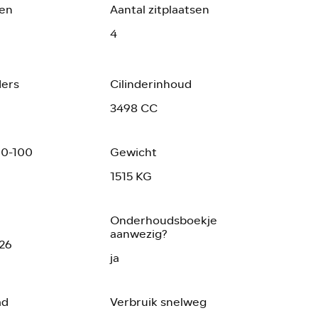
ren
Aantal zitplaatsen
4
ders
Cilinderinhoud
3498 CC
 0-100
Gewicht
1515 KG
Onderhoudsboekje
aanwezig?
026
ja
ad
Verbruik snelweg