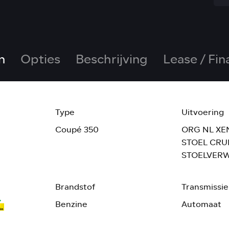
n
Opties
Beschrijving
Lease / Fin
Type
Uitvoering
Coupé 350
ORG NL X
STOEL CRU
STOELVER
Brandstof
Transmissie
Benzine
Automaat