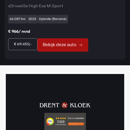
xDrive45e High Exe M-Sport
66.087 km
2023
Hybride (Benzine)
€ 966/ mnd
€ 69.450,-
Bekijk deze auto