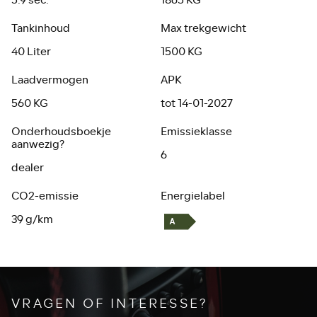
5.9 sec.
1865 KG
Tankinhoud
Max trekgewicht
40 Liter
1500 KG
Laadvermogen
APK
560 KG
tot 14-01-2027
Onderhoudsboekje
Emissieklasse
aanwezig?
6
dealer
CO2-emissie
Energielabel
39 g/km
VRAGEN OF INTERESSE?