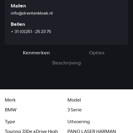
Mailen
info@drentenkloek.nl
Bellen
+ 31 (0)251 - 25 23 75
Kenmerken
Opties
Beschrijving
Merk
Model
BMW
3 Serie
Type
Uitvoering
Touring 330e xDrive High
PANO LASER HARMAN