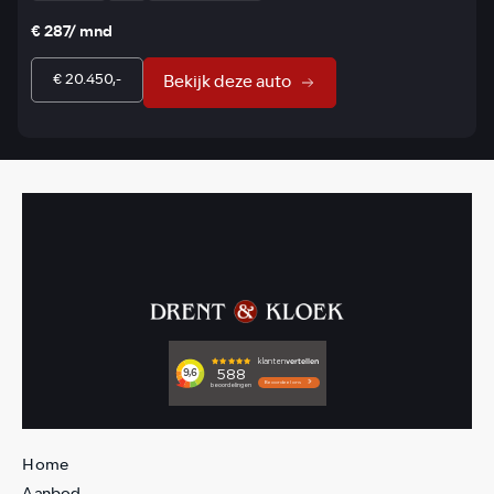
€ 287/ mnd
€ 20.450,-
Bekijk deze auto
Home
Aanbod