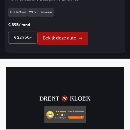
110.763 km
2019
Benzine
€ 395/ mnd
€ 22.950,-
Bekijk deze auto