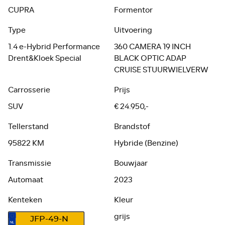
CUPRA
Formentor
Type
Uitvoering
1.4 e-Hybrid Performance
360 CAMERA 19 INCH
Drent&Kloek Special
BLACK OPTIC ADAP
CRUISE STUURWIELVERW
Carrosserie
Prijs
SUV
€ 24.950,-
Tellerstand
Brandstof
95822 KM
Hybride (Benzine)
Transmissie
Bouwjaar
Automaat
2023
Kenteken
Kleur
grijs
JFP-49-N